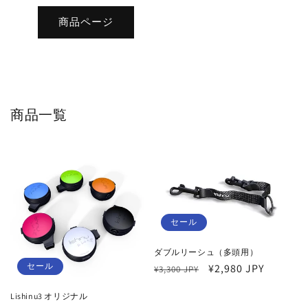
商品ページ
商品一覧
セール
ダブルリーシュ（多頭用）
セール
通
セ
¥2,980 JPY
¥3,300 JPY
常
ー
Lishinu3 オリジナル
価
ル