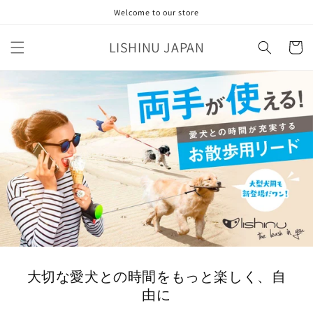
コンテ
Welcome to our store
ンツに
進む
カ
LISHINU JAPAN
ー
ト
大切な愛犬との時間を
もっと楽しく、自
由に