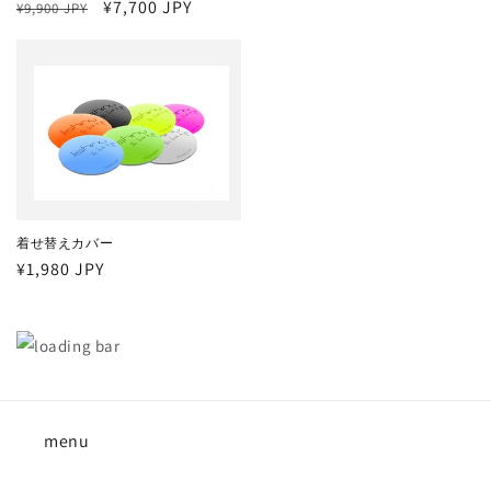
通
セ
¥7,700 JPY
¥9,900 JPY
格
価
常
ー
格
価
ル
格
価
格
着せ替えカバー
通
¥1,980 JPY
常
価
格
menu